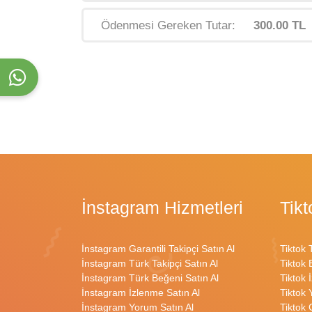
Ödenmesi Gereken Tutar:
300.00 TL
İnstagram Hizmetleri
Tikt
İnstagram Garantili Takipçi Satın Al
Tiktok 
İnstagram Türk Takipçi Satın Al
Tiktok 
İnstagram Türk Beğeni Satın Al
Tiktok 
İnstagram İzlenme Satın Al
Tiktok 
İnstagram Yorum Satın Al
Tiktok 