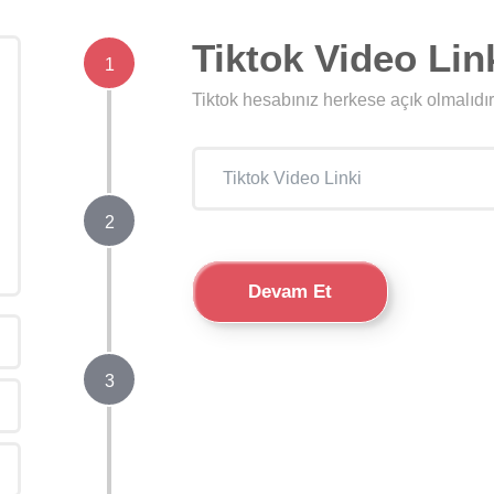
Tiktok Video Lin
1
Tiktok hesabınız herkese açık olmalıdır
2
Devam Et
3