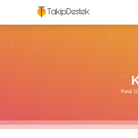
K
Kwai 10