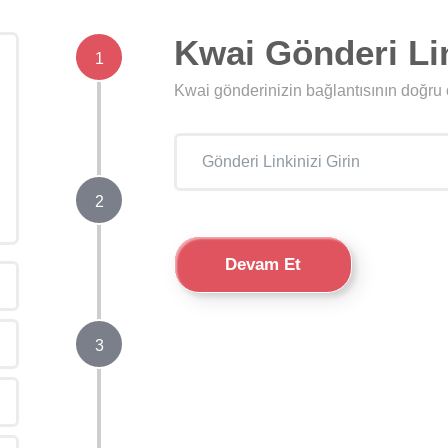
Kwai Gönderi Li
1
Kwai gönderinizin bağlantısının doğr
2
Devam Et
3