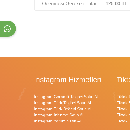
Ödenmesi Gereken Tutar:
125.00 TL
İnstagram Hizmetleri
Tikt
İnstagram Garantili Takipçi Satın Al
Tiktok 
İnstagram Türk Takipçi Satın Al
Tiktok 
İnstagram Türk Beğeni Satın Al
Tiktok 
İnstagram İzlenme Satın Al
Tiktok 
İnstagram Yorum Satın Al
Tiktok 