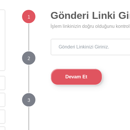
Gönderi Linki Gi
1
İşlem linkinizin doğru olduğunu kontro
2
Devam Et
3