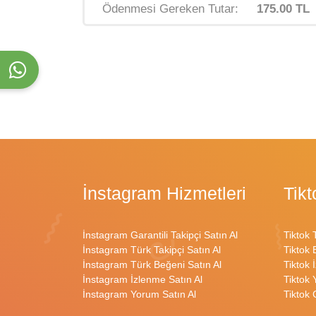
Ödenmesi Gereken Tutar:
175.00 TL
İnstagram Hizmetleri
Tikt
İnstagram Garantili Takipçi Satın Al
Tiktok 
İnstagram Türk Takipçi Satın Al
Tiktok 
İnstagram Türk Beğeni Satın Al
Tiktok 
İnstagram İzlenme Satın Al
Tiktok 
İnstagram Yorum Satın Al
Tiktok 