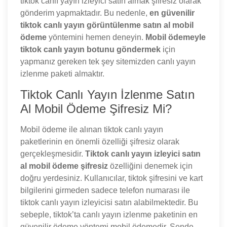
tiktok canlı yayın izleyici satın almak şifresiz olarak
gönderim yapmaktadır. Bu nedenle,
en güvenilir
tiktok canlı yayın görüntülenme satın al mobil
ödeme
yöntemini hemen deneyin.
Mobil ödemeyle
tiktok canlı yayın botunu göndermek
için
yapmanız gereken tek şey sitemizden canlı yayın
izlenme paketi almaktır.
Tiktok Canlı Yayın İzlenme Satın
Al Mobil Ödeme Şifresiz Mi?
Mobil ödeme ile alınan tiktok canlı yayın
paketlerinin en önemli özelliği şifresiz olarak
gerçekleşmesidir.
Tiktok canlı yayın izleyici satın
al mobil ödeme şifresiz
özelliğini denemek için
doğru yerdesiniz. Kullanıcılar, tiktok şifresini ve kart
bilgilerini girmeden sadece telefon numarası ile
tiktok canlı yayın izleyicisi satın alabilmektedir. Bu
sebeple, tiktok’ta canlı yayın izlenme paketinin en
güvenilir ödeme yöntemi mobil ödemedir. Sende